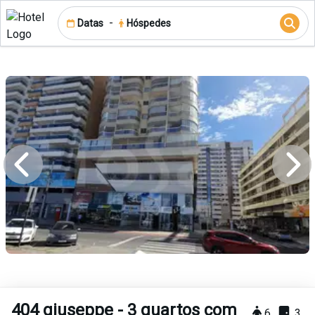
-
Datas
Hóspedes
404 giuseppe - 3 quartos com
6
3