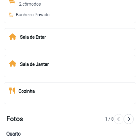
2
cômodos
Banheiro Privado
Sala de Estar
Sala de Jantar
Cozinha
Fotos
1
/
8
Quarto
Qu