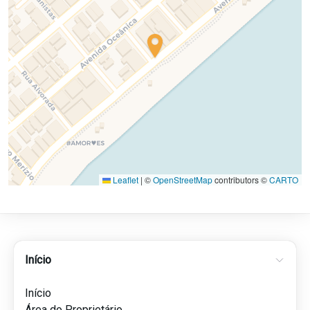
Leaflet
|
©
OpenStreetMap
contributors ©
CARTO
Início
Início
Área do Proprietário