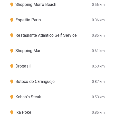
Shopping Morro Beach
0.56 km
Espetão Paris
0.36 km
Restaurante Atlântico Self Service
0.85 km
Shopping Mar
0.61 km
Drogasil
0.53 km
Boteco do Caranguejo
0.87 km
Kebab's Steak
0.53 km
Ika Poke
0.85 km