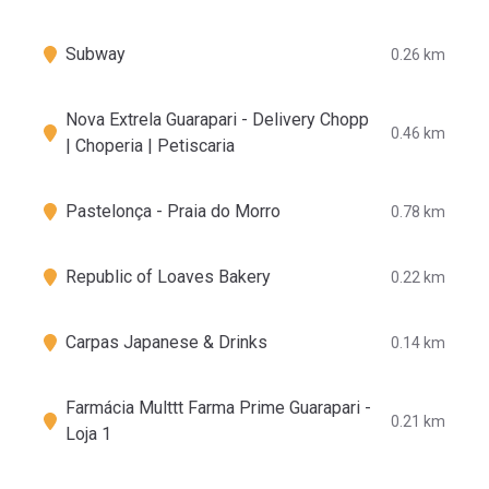
Subway
0.26 km
Nova Extrela Guarapari - Delivery Chopp
0.46 km
| Choperia | Petiscaria
Pastelonça - Praia do Morro
0.78 km
Republic of Loaves Bakery
0.22 km
Carpas Japanese & Drinks
0.14 km
Farmácia Multtt Farma Prime Guarapari -
0.21 km
Loja 1