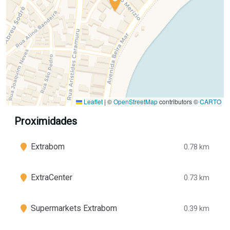
Leaflet
|
©
OpenStreetMap
contributors ©
CARTO
Proximidades
Extrabom
0.78 km
ExtraCenter
0.73 km
Supermarkets Extrabom
0.39 km