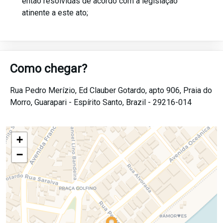
então resolvidas de acordo com a legislação
atinente a este ato;
Como chegar?
Rua Pedro Merízio, Ed Clauber Gotardo, apto 906,
Praia do
Morro,
Guarapari -
Espírito Santo,
Brazil -
29216-014
+
−