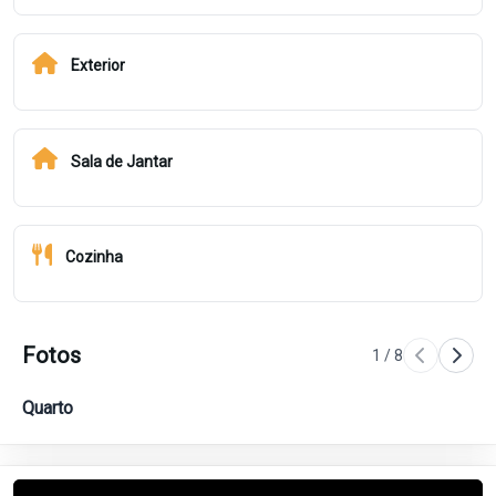
Exterior
Sala de Jantar
Cozinha
Fotos
1
/
8
Quarto
Qu