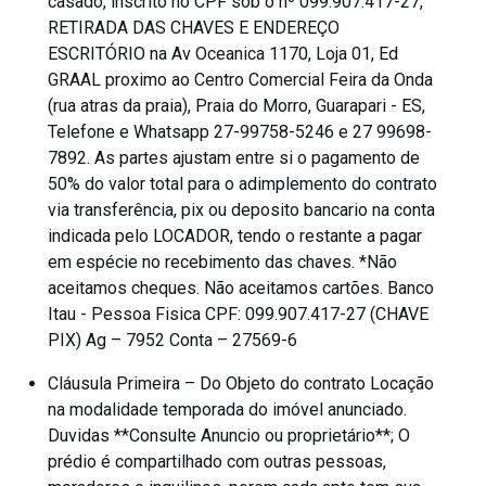
casado, inscrito no CPF sob o nº 099.907.417-27,
RETIRADA DAS CHAVES E ENDEREÇO
ESCRITÓRIO na Av Oceanica 1170, Loja 01, Ed
GRAAL proximo ao Centro Comercial Feira da Onda
(rua atras da praia), Praia do Morro, Guarapari - ES,
Telefone e Whatsapp 27-99758-5246 e 27 99698-
7892. As partes ajustam entre si o pagamento de
50% do valor total para o adimplemento do contrato
via transferência, pix ou deposito bancario na conta
indicada pelo LOCADOR, tendo o restante a pagar
em espécie no recebimento das chaves. *Não
aceitamos cheques. Não aceitamos cartões. Banco
Itau - Pessoa Fisica CPF: 099.907.417-27 (CHAVE
PIX) Ag – 7952 Conta – 27569-6
Cláusula Primeira – Do Objeto do contrato Locação
na modalidade temporada do imóvel anunciado.
Duvidas **Consulte Anuncio ou proprietário**; O
prédio é compartilhado com outras pessoas,