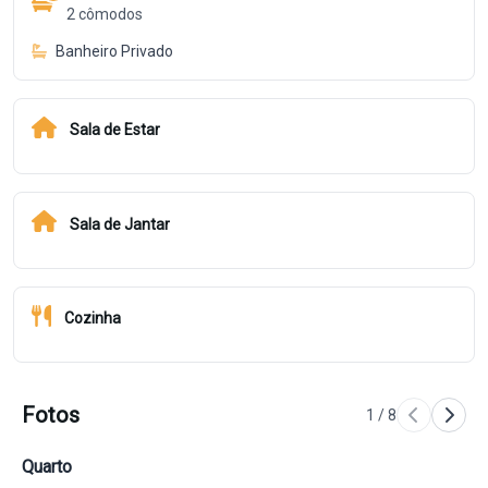
2
cômodos
Banheiro Privado
Sala de Estar
Sala de Jantar
Cozinha
Fotos
1
/
8
Quarto
Qu