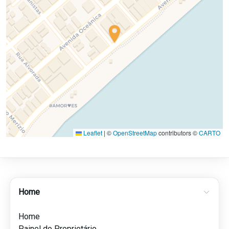
Leaflet
|
©
OpenStreetMap
contributors ©
CARTO
Home
Home
Painel do Proprietário