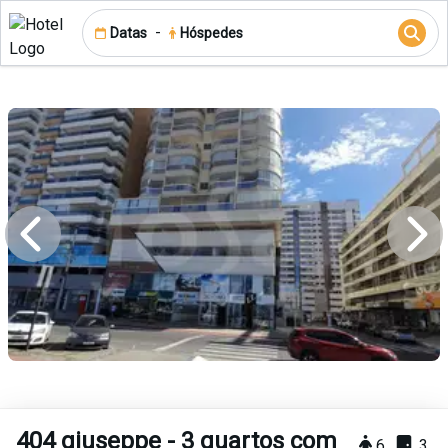
-
Datas
Hóspedes
404 giuseppe - 3 quartos com
6
3