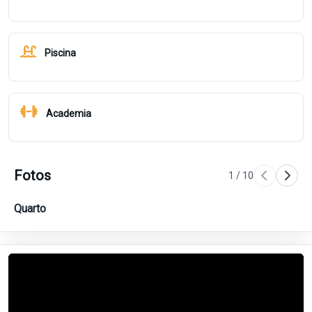
Piscina
Academia
Fotos
1
/
10
Quarto
Ba