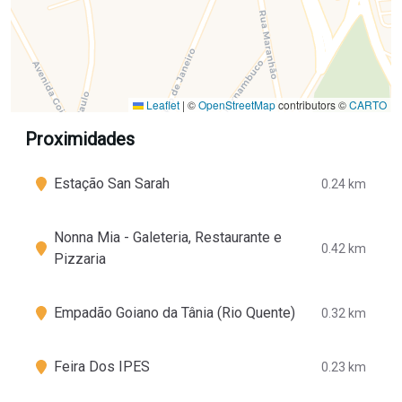
Leaflet
|
©
OpenStreetMap
contributors ©
CARTO
Proximidades
Estação San Sarah
0.24 km
Nonna Mia - Galeteria, Restaurante e
0.42 km
Pizzaria
Empadão Goiano da Tânia (Rio Quente)
0.32 km
Feira Dos IPES
0.23 km