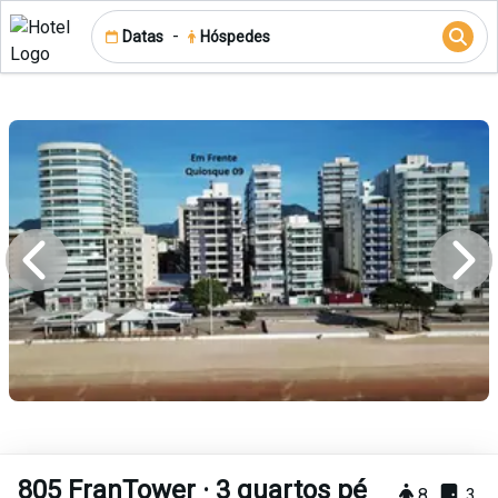
-
Datas
Hóspedes
805 FranTower · 3 quartos pé
8
3