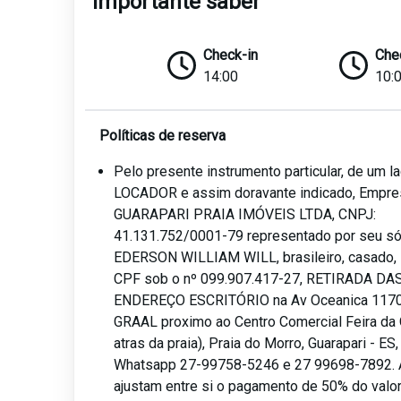
Importante saber
Check-in
Che
14:00
10:
Políticas de reserva
Pelo presente instrumento particular, de um 
LOCADOR e assim doravante indicado, Empre
GUARAPARI PRAIA IMÓVEIS LTDA, CNPJ:
41.131.752/0001-79 representado por seu sóc
EDERSON WILLIAM WILL, brasileiro, casado, i
CPF sob o nº 099.907.417-27, RETIRADA DA
ENDEREÇO ESCRITÓRIO na Av Oceanica 1170,
GRAAL proximo ao Centro Comercial Feira da 
atras da praia), Praia do Morro, Guarapari - ES
Whatsapp 27-99758-5246 e 27 99698-7892. 
ajustam entre si o pagamento de 50% do valor 