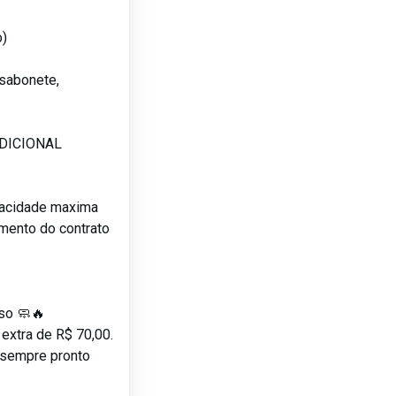
o)
sabonete,
ADICIONAL
pacidade maxima
amento do contrato
uso 🧼🔥
 extra de R$ 70,00.
 sempre pronto