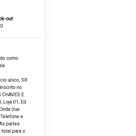
ck-out
00
lado como
sa
io único, SR.
nscrito no
S CHAVES E
 Loja 01, Ed
Onda (rua
, Telefone e
As partes
total para o