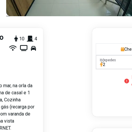
do
10
4
Che
Hóspedes
Hóspedes
2
 mar, na orla da
a de casal e 1
a, Cozinha
 gás (recarga por
 Com varanda de
ma vista
ERNET.