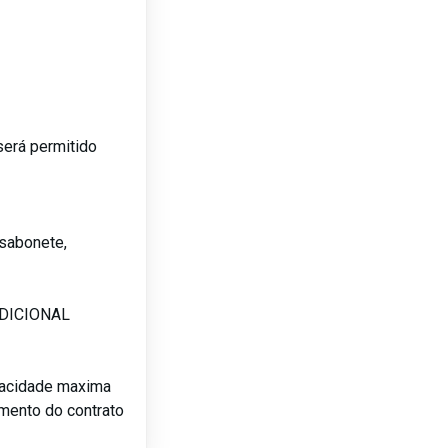
será permitido
sabonete,
ADICIONAL
pacidade maxima
amento do contrato