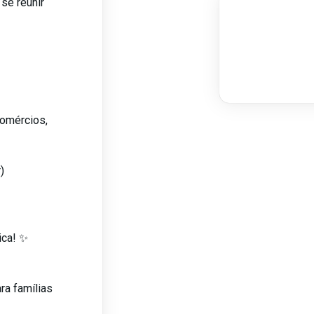
 se reunir
comércios,
)
ica! ✨
ra famílias