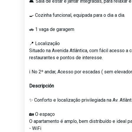
🛋️ Sala de estar e jantar integradas, para relaxar e
🍳 Cozinha funcional, equipada para o dia a dia.
🚗 1 vaga de garagem
📍 Localização
Situado na Avenida Atlântica, com fácil acesso a 
restaurantes e pontos de interesse.
ℹ️ No 2º andar, Acesso por escadas ( sem elevador
Descripción
✨ Conforto e localização privilegiada na Av. Atlânt
🏡 O espaço
O apartamento é amplo, bem distribuído e ideal pa
- WiFi