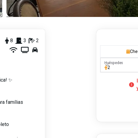
8
3
2
Che
Huéspedes
Huéspedes
2
ica! ✨
ra famílias
pleto