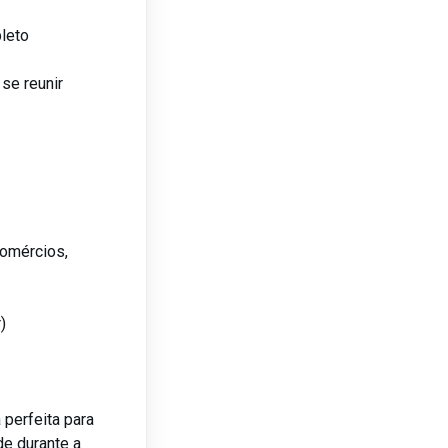
pleto
 se reunir
comércios,
)

 perfeita para
de durante a