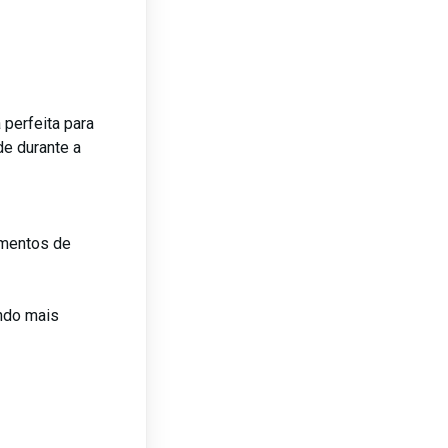

 perfeita para
de durante a
omentos de
endo mais