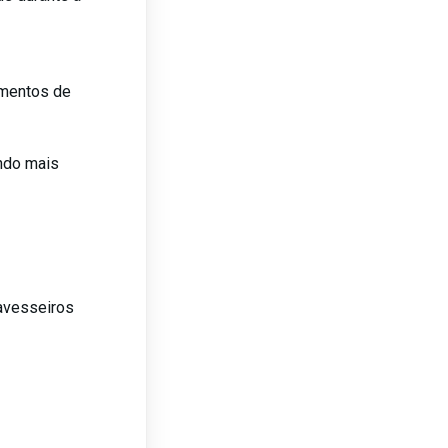
omentos de
endo mais
avesseiros