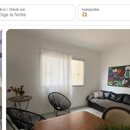
Huéspedes
k-in / Check-out
Huéspedes
2