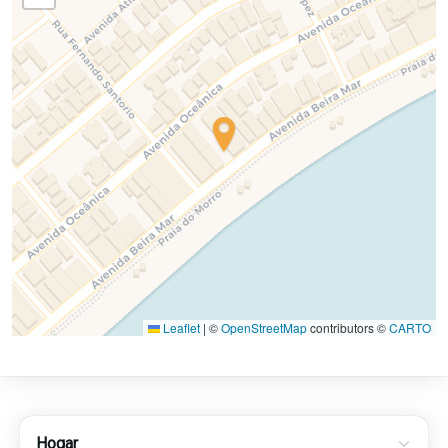
Leaflet
|
©
OpenStreetMap
contributors ©
CARTO
Hogar