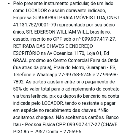
Pelo presente instrumento particular, de um lado
como LOCADOR e assim doravante indicado,
Empresa GUARAPARI PRAIA IMÓVEIS LTDA, CNPJ:
41.131.752/0001-79 representado por seu sócio
único, SR. EDERSON WILLIAM WILL, brasileiro,
casado, inscrito no CPF sob o nº 099.907.417-27,
RETIRADA DAS CHAVES E ENDEREÇO
ESCRITÓRIO na Av Oceanica 1170, Loja 01, Ed
GRAAL proximo ao Centro Comercial Feira da Onda
(rua atras da praia), Praia do Morro, Guarapari - ES,
Telefone e Whatsapp 27-99758-5246 e 27 99698-
7892. As partes ajustam entre si o pagamento de
50% do valor total para o adimplemento do contrato
via transferência, pix ou deposito bancario na conta
indicada pelo LOCADOR, tendo o restante a pagar
em espécie no recebimento das chaves. *Não
aceitamos cheques. Não aceitamos cartões. Banco
Itau - Pessoa Fisica CPF: 099.907.417-27 (CHAVE
PIX) Ag – 7952 Conta – 27569-6