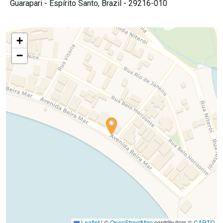
Guarapari -
Espírito Santo,
Brazil -
29216-010
+
−
Leaflet
|
©
OpenStreetMap
contributors ©
CARTO