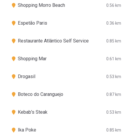
Shopping Morro Beach
0.56 km
Espetão Paris
0.36 km
Restaurante Atlântico Self Service
0.85 km
Shopping Mar
0.61 km
Drogasil
0.53 km
Boteco do Caranguejo
0.87 km
Kebab's Steak
0.53 km
Ika Poke
0.85 km