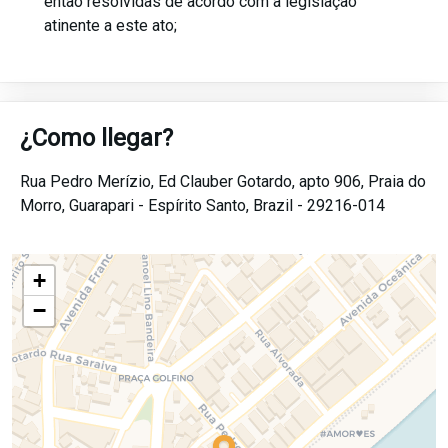
então resolvidas de acordo com a legislação
atinente a este ato;
¿Como llegar?
Rua Pedro Merízio, Ed Clauber Gotardo, apto 906,
Praia do
Morro,
Guarapari -
Espírito Santo,
Brazil -
29216-014
+
−