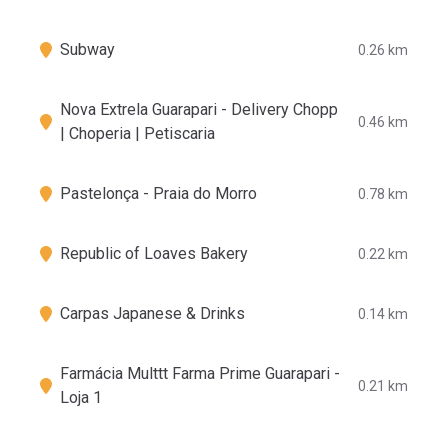
Subway
0.26 km
Nova Extrela Guarapari - Delivery Chopp
0.46 km
| Choperia | Petiscaria
Pastelonça - Praia do Morro
0.78 km
Republic of Loaves Bakery
0.22 km
Carpas Japanese & Drinks
0.14 km
Farmácia Multtt Farma Prime Guarapari -
0.21 km
Loja 1