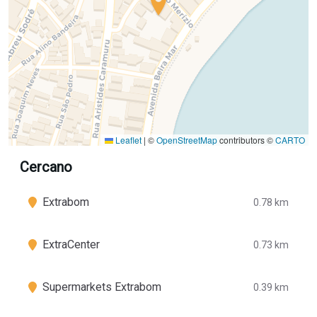
Leaflet
|
©
OpenStreetMap
contributors ©
CARTO
Cercano
Extrabom
0.78 km
ExtraCenter
0.73 km
Supermarkets Extrabom
0.39 km