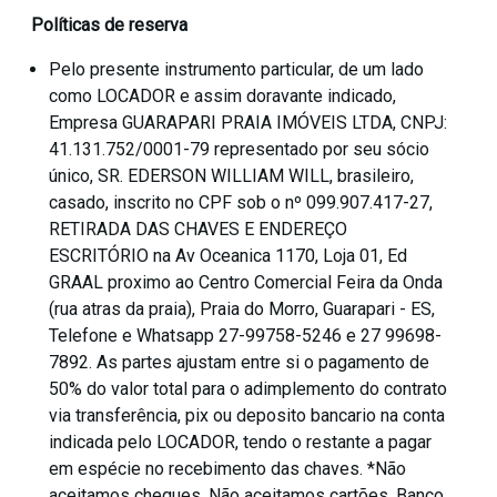
Políticas de reserva
Pelo presente instrumento particular, de um lado
como LOCADOR e assim doravante indicado,
Empresa GUARAPARI PRAIA IMÓVEIS LTDA, CNPJ:
41.131.752/0001-79 representado por seu sócio
único, SR. EDERSON WILLIAM WILL, brasileiro,
casado, inscrito no CPF sob o nº 099.907.417-27,
RETIRADA DAS CHAVES E ENDEREÇO
ESCRITÓRIO na Av Oceanica 1170, Loja 01, Ed
GRAAL proximo ao Centro Comercial Feira da Onda
(rua atras da praia), Praia do Morro, Guarapari - ES,
Telefone e Whatsapp 27-99758-5246 e 27 99698-
7892. As partes ajustam entre si o pagamento de
50% do valor total para o adimplemento do contrato
via transferência, pix ou deposito bancario na conta
indicada pelo LOCADOR, tendo o restante a pagar
em espécie no recebimento das chaves. *Não
aceitamos cheques. Não aceitamos cartões. Banco