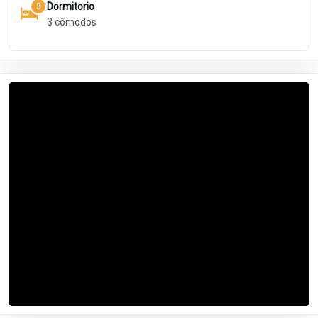
Dormitorio
3
3
cômodos