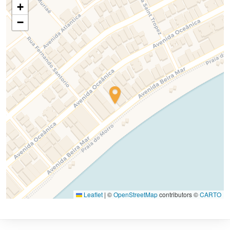
+
−
Leaflet
|
©
OpenStreetMap
contributors ©
CARTO