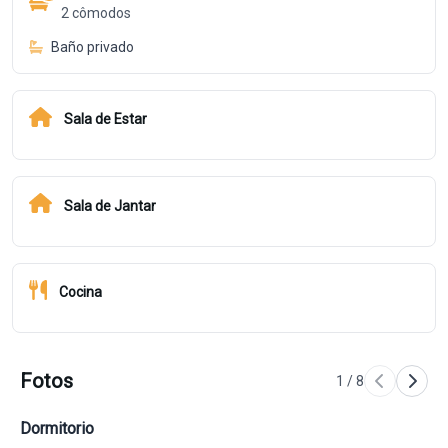
2
cômodos
Baño privado
Sala de Estar
Sala de Jantar
Cocina
Fotos
1
/
8
Dormitorio
Do