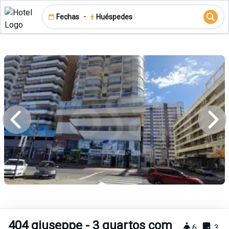
-
Fechas
Huéspedes
404 giuseppe - 3 quartos com
6
3