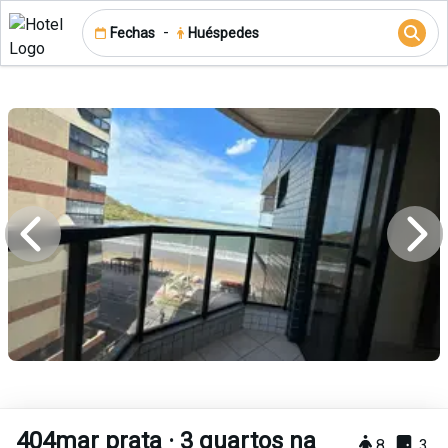
-
Fechas
Huéspedes
404mar prata · 3 quartos na
8
3