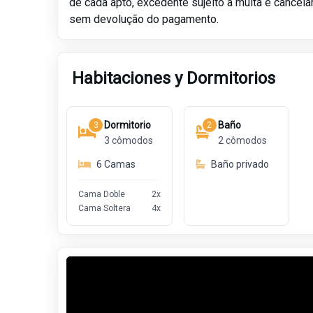
de cada apto, excedente sujeito a multa e cancel
sem devolução do pagamento.
Habitaciones y Dormitorios
Dormitorio
Baño
3
2
3
cômodos
2
cômodos
6
Camas
Baño privado
Cama Doble
2
x
Cama Soltera
4
x