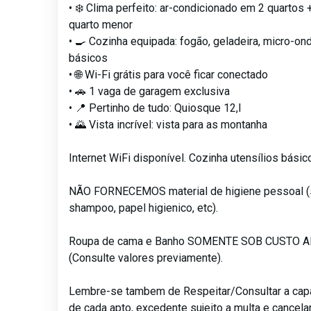
• ❄️ Clima perfeito: ar-condicionado em 2 quartos 
quarto menor
• 🍳 Cozinha equipada: fogão, geladeira, micro-on
básicos
• 🌐 Wi-Fi grátis para você ficar conectado
• 🚗 1 vaga de garagem exclusiva
• 📍 Pertinho de tudo: Quiosque 12,l
• 🌄 Vista incrível: vista para as montanha
Internet WiFi disponível. Cozinha utensílios básico
NÃO FORNECEMOS material de higiene pessoal (
shampoo, papel higienico, etc).
Roupa de cama e Banho SOMENTE SOB CUSTO 
(Consulte valores previamente).
Lembre-se tambem de Respeitar/Consultar a ca
de cada apto, excedente sujeito a multa e cancel