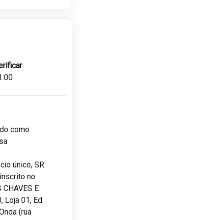
erificar
1:00
lado como
sa
io único, SR.
nscrito no
S CHAVES E
 Loja 01, Ed
Onda (rua