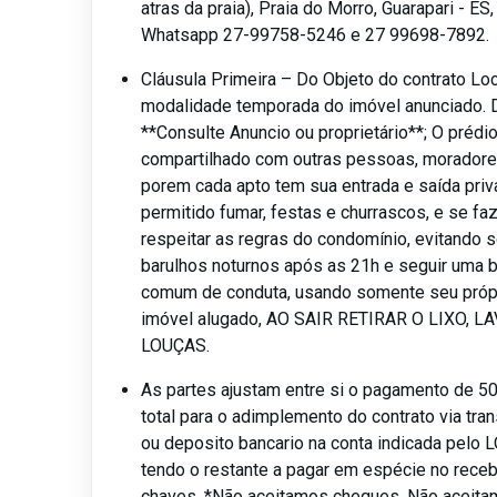
atras da praia), Praia do Morro, Guarapari - ES
Whatsapp 27-99758-5246 e 27 99698-7892.
Cláusula Primeira – Do Objeto do contrato Lo
modalidade temporada do imóvel anunciado. 
**Consulte Anuncio ou proprietário**; O prédi
compartilhado com outras pessoas, moradores
porem cada apto tem sua entrada e saída priva
permitido fumar, festas e churrascos, e se fa
respeitar as regras do condomínio, evitando s
barulhos noturnos após as 21h e seguir uma 
comum de conduta, usando somente seu próp
imóvel alugado, AO SAIR RETIRAR O LIXO, L
LOUÇAS.
As partes ajustam entre si o pagamento de 5
total para o adimplemento do contrato via tran
ou deposito bancario na conta indicada pelo
tendo o restante a pagar em espécie no rece
chaves. *Não aceitamos cheques. Não aceita