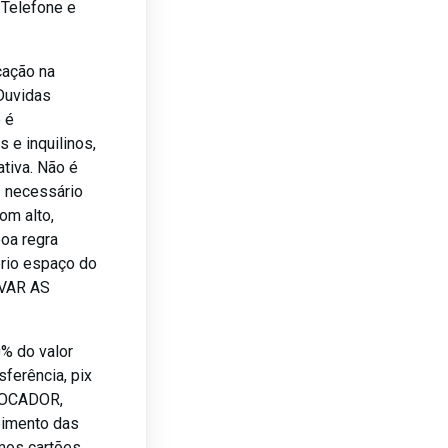
, Telefone e
cação na
Duvidas
o é
 e inquilinos,
tiva. Não é
z necessário
om alto,
boa regra
rio espaço do
AVAR AS
0% do valor
sferência, pix
 LOCADOR,
bimento das
mos cartões.