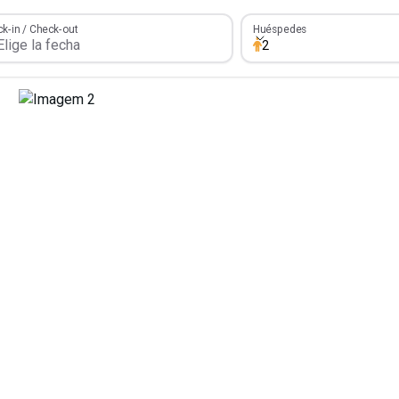
Huéspedes
k-in / Check-out
Huéspedes
2