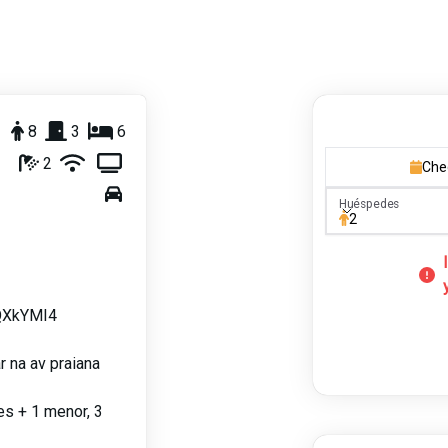
8
3
6
2
Che
Huéspedes
Huéspedes
2
aQXkYMI4
r na av praiana
es + 1 menor, 3