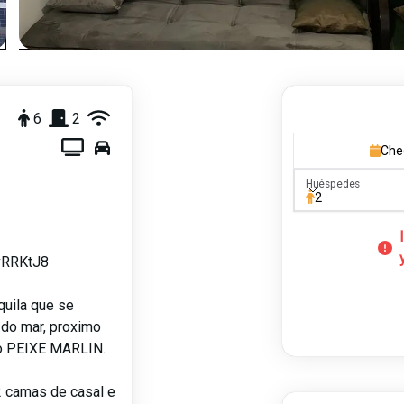
6
2
Che
Huéspedes
Huéspedes
2
8vRRKtJ8
quila que se
s do mar, proximo
a o PEIXE MARLIN.
2 camas de casal e