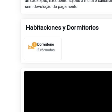
de cada apto, excedente sujeito a multa e cancel
sem devolução do pagamento.
Habitaciones y Dormitorios
Dormitorio
2
2
cômodos