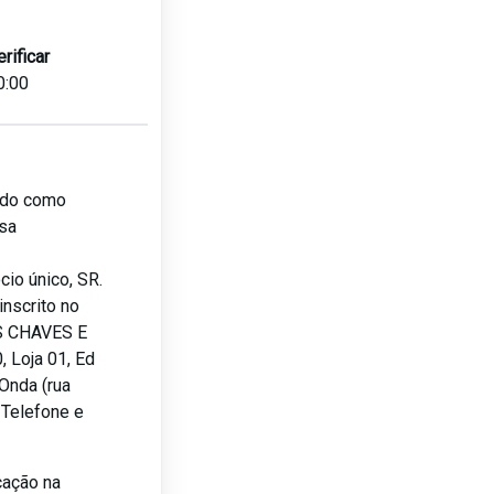
erificar
0:00
lado como
sa
io único, SR.
nscrito no
S CHAVES E
 Loja 01, Ed
Onda (rua
, Telefone e
cação na