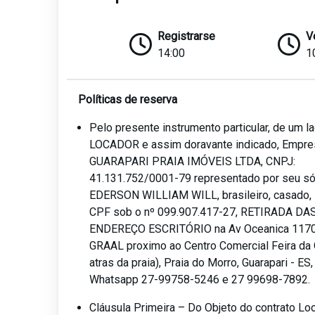
Registrarse
V
14:00
1
Políticas de reserva
Pelo presente instrumento particular, de um 
LOCADOR e assim doravante indicado, Empre
GUARAPARI PRAIA IMÓVEIS LTDA, CNPJ:
41.131.752/0001-79 representado por seu sóc
EDERSON WILLIAM WILL, brasileiro, casado, i
CPF sob o nº 099.907.417-27, RETIRADA DA
ENDEREÇO ESCRITÓRIO na Av Oceanica 1170,
GRAAL proximo ao Centro Comercial Feira da 
atras da praia), Praia do Morro, Guarapari - ES
Whatsapp 27-99758-5246 e 27 99698-7892.
Cláusula Primeira – Do Objeto do contrato Lo