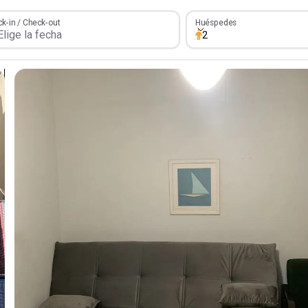
Huéspedes
k-in / Check-out
Huéspedes
2