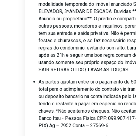
modalidade temporada do imóvel anunciado
ELEVADOR, 3ºANDAR DE ESCADA. Duvidas **
Anuncio ou proprietário**; O prédio é compar
outras pessoas, moradores e inquilinos, por
tem sua entrada e saída privativa. Não é permi
festas e churrascos, e se faz necessário resp
regras do condomínio, evitando som alto, bar
após as 21h e seguir uma boa regra comum d
usando somente seu próprio espaço do imóve
SAIR RETIRAR O LIXO, LAVAR AS LOUÇAS.
As partes ajustam entre si o pagamento de 5
total para o adimplemento do contrato via tran
ou deposito bancario na conta indicada pelo
tendo o restante a pagar em espécie no rece
chaves. *Não aceitamos cheques. Não aceita
Banco Itau - Pessoa Fisica CPF: 099.907.41
PIX) Ag – 7952 Conta – 27569-6