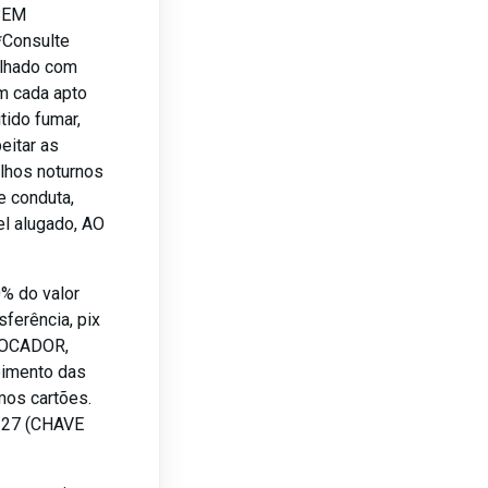
 SEM
Consulte
tilhado com
em cada apto
tido fumar,
eitar as
ulhos noturnos
e conduta,
l alugado, AO
0% do valor
sferência, pix
 LOCADOR,
bimento das
mos cartões.
7-27 (CHAVE