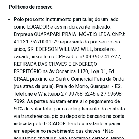
Políticas de reserva
Pelo presente instrumento particular, de um lado
como LOCADOR e assim doravante indicado,
Empresa GUARAPARI PRAIA IMÓVEIS LTDA, CNPJ:
41.131.752/0001-79 representado por seu sócio
único, SR. EDERSON WILLIAM WILL, brasileiro,
casado, inscrito no CPF sob o nº 099.907.417-27,
RETIRADA DAS CHAVES E ENDEREÇO
ESCRITÓRIO na Av Oceanica 1170, Loja 01, Ed
GRAAL proximo ao Centro Comercial Feira da Onda
(rua atras da praia), Praia do Morro, Guarapari - ES,
Telefone e Whatsapp 27-99758-5246 e 27 99698-
7892. As partes ajustam entre si o pagamento de
50% do valor total para o adimplemento do contrato
via transferência, pix ou deposito bancario na conta
indicada pelo LOCADOR, tendo o restante a pagar
em espécie no recebimento das chaves. *Não
aceitamos cheques. Não aceitamos cartões. Banco