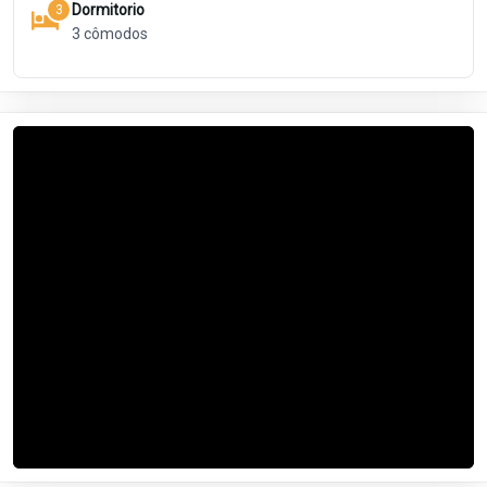
Dormitorio
3
3
cômodos