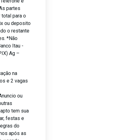
, Telefone e
As partes
total para o
ix ou deposito
do o restante
es. *Não
anco Itau -
PIX) Ag –
cação na
os e 2 vagas
Anuncio ou
outras
 apto tem sua
ar, festas e
regras do
rnos após as