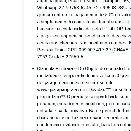
atras da praia), Praia do Morro, Guarapari - ES
Whatsapp 27-99758-5246 e 27 99698-7892. 
ajustam entre si o pagamento de 50% do valor 
adimplemento do contrato via transferência, p
bancario na conta indicada pelo LOCADOR, ten
a pagar em espécie no recebimento das chav
aceitamos cheques. Não aceitamos cartões. B
Pessoa Fisica CPF: 099.907.417-27 (CHAVE 
7952 Conta – 27569-6
Cláusula Primeira – Do Objeto do contrato Lo
modalidade temporada do imóvel com 3 quart
de garagem anunciado em nosso site
www.guaraparipraia.com. Duvidas **Consulte 
proprietário**; O prédio é compartilhado com 
pessoas, moradores e inquilinos, porem cada
entrada e saída privativa. Não é permitido fum
churrascos, e se faz necessário respeitar as 
condomínio, evitando som alto, barulhos notu