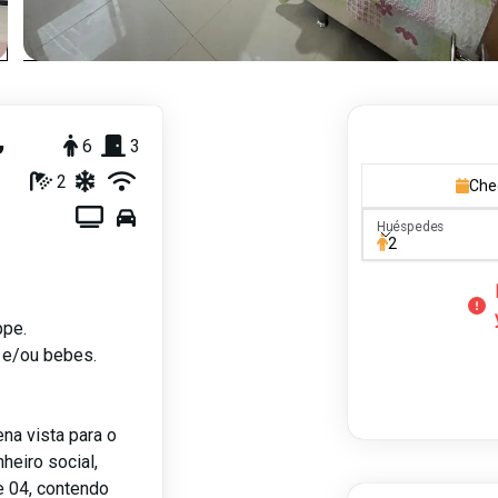
,
6
3
2
Che
Huéspedes
Huéspedes
2
ppe.
 e/ou bebes.
na vista para o
heiro social,
e 04, contendo