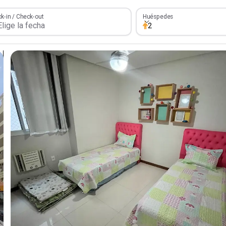
Huéspedes
k-in / Check-out
Huéspedes
2