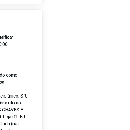
erificar
0:00
lado como
sa
io único, SR.
nscrito no
S CHAVES E
 Loja 01, Ed
Onda (rua