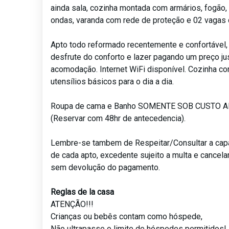
ainda sala, cozinha montada com armários, fogão, 
ondas, varanda com rede de proteção e 02 vagas
Apto todo reformado recentemente e confortável,
desfrute do conforto e lazer pagando um preço ju
acomodação. Internet WiFi disponível. Cozinha c
utensílios básicos para o dia a dia.
Roupa de cama e Banho SOMENTE SOB CUSTO 
(Reservar com 48hr de antecedencia).
Lembre-se tambem de Respeitar/Consultar a ca
de cada apto, excedente sujeito a multa e cancel
sem devolução do pagamento.
Reglas de la casa
ATENÇÃO!!!
Crianças ou bebês contam como hóspede,
Não ultrapasse o limite de hóspedes permitidos!