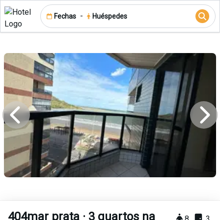
-
Fechas
Huéspedes
404mar prata · 3 quartos na
8
3