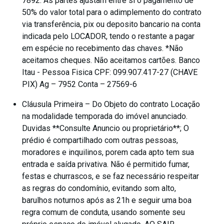
7892. As partes ajustam entre si o pagamento de
50% do valor total para o adimplemento do contrato
via transferência, pix ou deposito bancario na conta
indicada pelo LOCADOR, tendo o restante a pagar
em espécie no recebimento das chaves. *Não
aceitamos cheques. Não aceitamos cartões. Banco
Itau - Pessoa Fisica CPF: 099.907.417-27 (CHAVE
PIX) Ag – 7952 Conta – 27569-6
Cláusula Primeira – Do Objeto do contrato Locação
na modalidade temporada do imóvel anunciado.
Duvidas **Consulte Anuncio ou proprietário**; O
prédio é compartilhado com outras pessoas,
moradores e inquilinos, porem cada apto tem sua
entrada e saída privativa. Não é permitido fumar,
festas e churrascos, e se faz necessário respeitar
as regras do condomínio, evitando som alto,
barulhos noturnos após as 21h e seguir uma boa
regra comum de conduta, usando somente seu