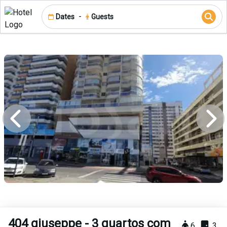
-
Dates
Guests
404 giuseppe - 3 quartos com
6
3