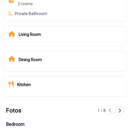
2
rooms
Private Bathroom
Living Room
Dining Room
Kitchen
Fotos
1
/
8
Bedroom
Be