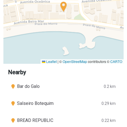
Leaflet
|
©
OpenStreetMap
contributors ©
CARTO
Nearby
Bar do Galo
0.2 km
Salseiro Botequim
0.29 km
BREAD REPUBLIC
0.22 km