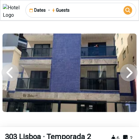
-
Dates
Guests
303 Lisboa · Temporada 2
6
2