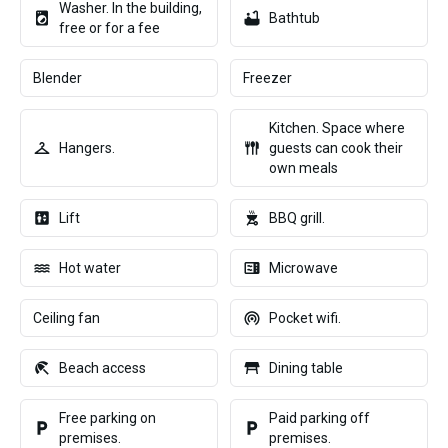
Washer. In the building,
Bathtub
free or for a fee
Blender
Freezer
Kitchen. Space where
Hangers.
guests can cook their
own meals
Lift
BBQ grill.
Hot water
Microwave
Ceiling fan
Pocket wifi.
Beach access
Dining table
Free parking on
Paid parking off
premises.
premises.