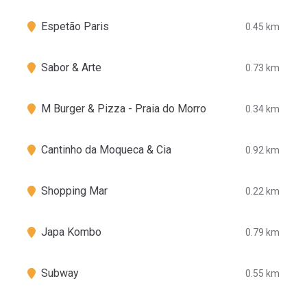
Espetão Paris
0.45 km
Sabor & Arte
0.73 km
M Burger & Pizza - Praia do Morro
0.34 km
Cantinho da Moqueca & Cia
0.92 km
Shopping Mar
0.22 km
Japa Kombo
0.79 km
Subway
0.55 km