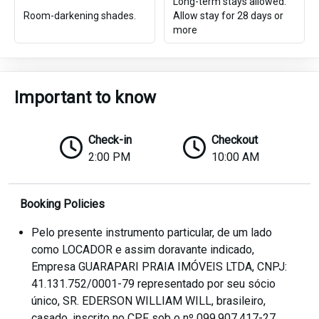
Long-term stays allowed.
Room-darkening shades.
Allow stay for 28 days or
more
Important to know
Check-in
Checkout
2:00 PM
10:00 AM
Booking Policies
Pelo presente instrumento particular, de um lado
como LOCADOR e assim doravante indicado,
Empresa GUARAPARI PRAIA IMÓVEIS LTDA, CNPJ:
41.131.752/0001-79 representado por seu sócio
único, SR. EDERSON WILLIAM WILL, brasileiro,
casado, inscrito no CPF sob o nº 099.907.417-27,