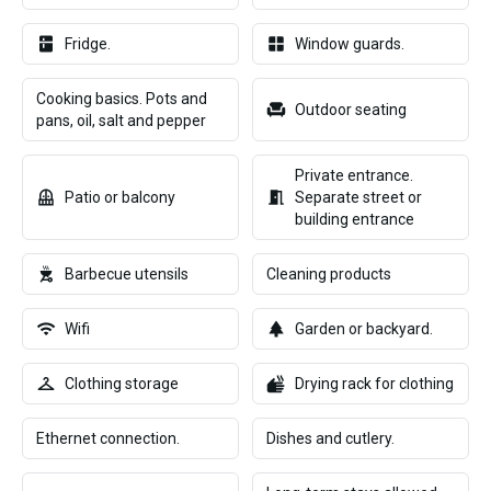
Fridge.
Window guards.
Cooking basics. Pots and
Outdoor seating
pans, oil, salt and pepper
Private entrance.
Patio or balcony
Separate street or
building entrance
Barbecue utensils
Cleaning products
Wifi
Garden or backyard.
Clothing storage
Drying rack for clothing
Ethernet connection.
Dishes and cutlery.