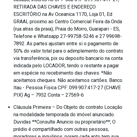
RETIRADA DAS CHAVES E ENDEREÇO
ESCRITÓRIO na Av Oceanica 1170, Loja 01, Ed
GRAAL proximo ao Centro Comercial Feira da Onda
(rua atras da praia), Praia do Morro, Guarapari - ES,
Telefone e Whatsapp 27-99758-5246 e 27 99698-
7892. As partes ajustam entre si o pagamento de
50% do valor total para o adimplemento do contrato
via transferência, pix ou deposito bancario na conta
indicada pelo LOCADOR, tendo o restante a pagar
em espécie no recebimento das chaves. *Não
aceitamos cheques. Não aceitamos cartões. Banco
Itau - Pessoa Fisica CPF: 099.907.417-27 (CHAVE
PIX) Ag – 7952 Conta – 27569-6
Cláusula Primeira – Do Objeto do contrato Locação
na modalidade temporada do imóvel anunciado.
Duvidas **Consulte Anuncio ou proprietário**; O
prédio é compartilhado com outras pessoas,
moradores e inquilinos, porem cada apto tem sua