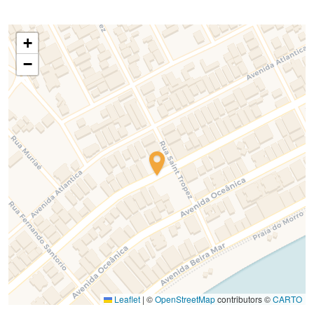
+
−
Leaflet
|
©
OpenStreetMap
contributors ©
CARTO