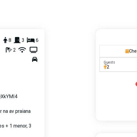
8
3
6
2
Che
Guests
Guests
2
aQXkYMI4
r na av praiana
es + 1 menor, 3