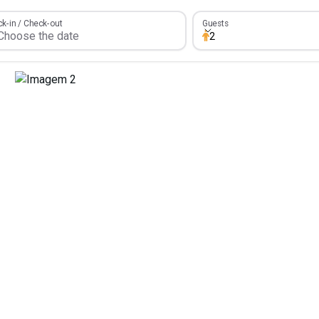
Guests
k-in / Check-out
Guests
2