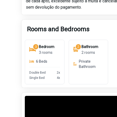
de cada apto, excedente sujeito a multa e cancel
sem devolução do pagamento.
Rooms and Bedrooms
Bedroom
Bathroom
3
2
3
rooms
2
rooms
6
Beds
Private
Bathroom
Double Bed
2
x
Single Bed
4
x