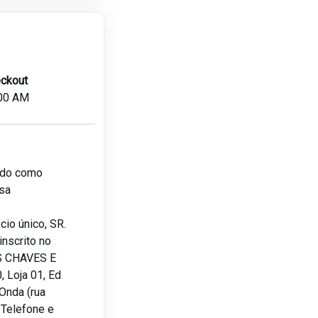
ckout
00 AM
lado como
sa
io único, SR.
nscrito no
S CHAVES E
 Loja 01, Ed
Onda (rua
, Telefone e