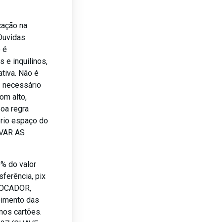
cação na
Duvidas
o é
 e inquilinos,
tiva. Não é
z necessário
om alto,
boa regra
rio espaço do
AVAR AS
0% do valor
sferência, pix
 LOCADOR,
bimento das
mos cartões.