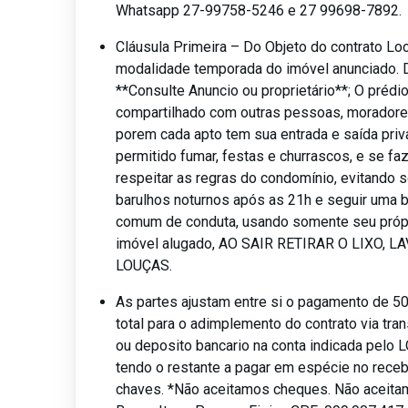
Whatsapp 27-99758-5246 e 27 99698-7892.
Cláusula Primeira – Do Objeto do contrato Lo
modalidade temporada do imóvel anunciado. 
**Consulte Anuncio ou proprietário**; O prédi
compartilhado com outras pessoas, moradores
porem cada apto tem sua entrada e saída priva
permitido fumar, festas e churrascos, e se fa
respeitar as regras do condomínio, evitando s
barulhos noturnos após as 21h e seguir uma 
comum de conduta, usando somente seu próp
imóvel alugado, AO SAIR RETIRAR O LIXO, L
LOUÇAS.
As partes ajustam entre si o pagamento de 5
total para o adimplemento do contrato via tran
ou deposito bancario na conta indicada pelo
tendo o restante a pagar em espécie no rece
chaves. *Não aceitamos cheques. Não aceita