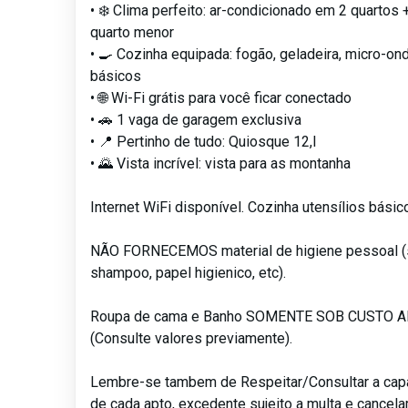
• ❄️ Clima perfeito: ar-condicionado em 2 quartos 
quarto menor
• 🍳 Cozinha equipada: fogão, geladeira, micro-on
básicos
• 🌐 Wi-Fi grátis para você ficar conectado
• 🚗 1 vaga de garagem exclusiva
• 📍 Pertinho de tudo: Quiosque 12,l
• 🌄 Vista incrível: vista para as montanha
Internet WiFi disponível. Cozinha utensílios básico
NÃO FORNECEMOS material de higiene pessoal (
shampoo, papel higienico, etc).
Roupa de cama e Banho SOMENTE SOB CUSTO 
(Consulte valores previamente).
Lembre-se tambem de Respeitar/Consultar a ca
de cada apto, excedente sujeito a multa e cancel