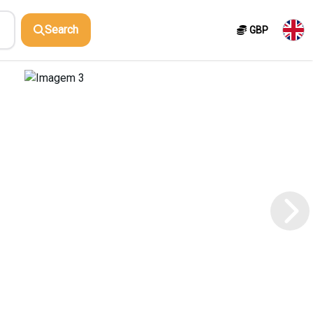
Search
GBP