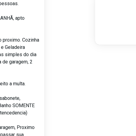
 pessoas.
MANHÃ, apto
ho proximo. Cozinha
 e Geladeira
as simples do dia
a de garagem, 2
ito a multa.
sabonete,
 e Banho SOMENTE
tencedencia)
garagem, Proximo
 passar sua