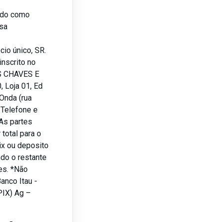
lado como
sa
io único, SR.
nscrito no
S CHAVES E
 Loja 01, Ed
Onda (rua
, Telefone e
As partes
total para o
ix ou deposito
do o restante
es. *Não
anco Itau -
PIX) Ag –