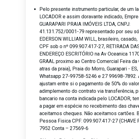
Pelo presente instrumento particular, de um 
LOCADOR e assim doravante indicado, Empre
GUARAPARI PRAIA IMÓVEIS LTDA, CNPJ:
41.131.752/0001-79 representado por seu sóc
EDERSON WILLIAM WILL, brasileiro, casado, i
CPF sob o nº 099.907.417-27, RETIRADA DA
ENDEREÇO ESCRITÓRIO na Av Oceanica 1170,
GRAAL proximo ao Centro Comercial Feira da 
atras da praia), Praia do Morro, Guarapari - ES
Whatsapp 27-99758-5246 e 27 99698-7892. 
ajustam entre si o pagamento de 50% do valor 
adimplemento do contrato via transferência, p
bancario na conta indicada pelo LOCADOR, ten
a pagar em espécie no recebimento das chav
aceitamos cheques. Não aceitamos cartões. B
Pessoa Fisica CPF: 099.907.417-27 (CHAVE 
7952 Conta – 27569-6