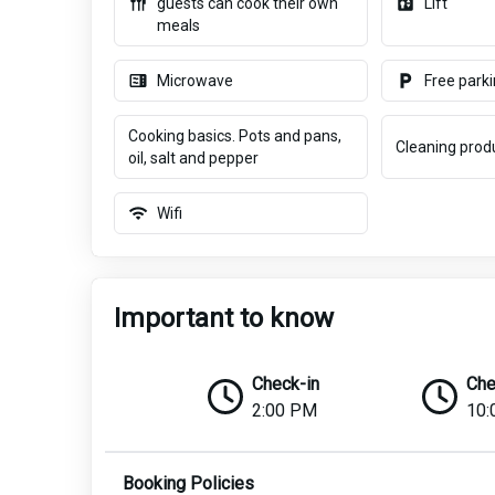
guests can cook their own
Lift
meals
Microwave
Free park
Cooking basics. Pots and pans,
Cleaning prod
oil, salt and pepper
Wifi
Important to know
Check-in
Che
2:00 PM
10:
Booking Policies