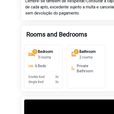
Lembre-se tambem de Respeitar/Consultar a ca
de cada apto, excedente sujeito a multa e cancel
sem devolução do pagamento.
Rooms and Bedrooms
Bedroom
Bathroom
3
2
3
rooms
2
rooms
6
Beds
Private
Bathroom
Double Bed
3
x
Single Bed
3
x