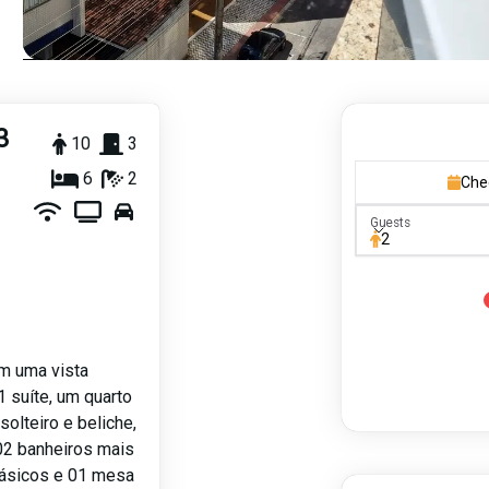
3
10
3
6
2
Che
Guests
Guests
2
m uma vista
1 suíte, um quarto
olteiro e beliche,
 02 banheiros mais
básicos e 01 mesa