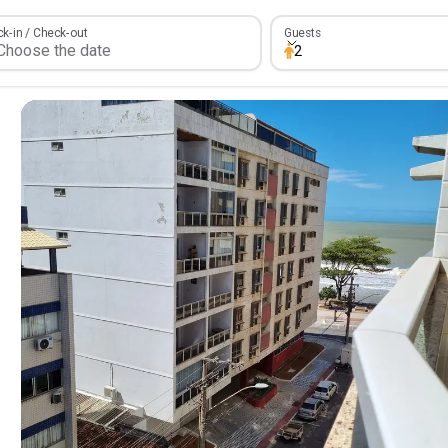
Guests
k-in / Check-out
Guests
2