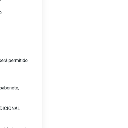
o.
será permitido
sabonete,
ADICIONAL