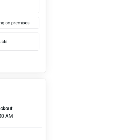
ing on premises.
ucts
ckout
00 AM