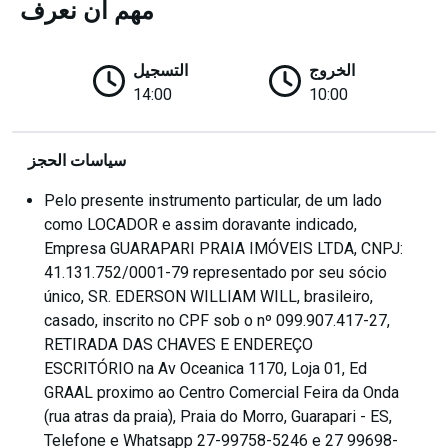
مهم أن نعرف
الخروج
التسجيل
14:00
10:00
سياسات الحجز
Pelo presente instrumento particular, de um lado
como LOCADOR e assim doravante indicado,
Empresa GUARAPARI PRAIA IMÓVEIS LTDA, CNPJ:
41.131.752/0001-79 representado por seu sócio
único, SR. EDERSON WILLIAM WILL, brasileiro,
casado, inscrito no CPF sob o nº 099.907.417-27,
RETIRADA DAS CHAVES E ENDEREÇO
ESCRITÓRIO na Av Oceanica 1170, Loja 01, Ed
GRAAL proximo ao Centro Comercial Feira da Onda
(rua atras da praia), Praia do Morro, Guarapari - ES,
Telefone e Whatsapp 27-99758-5246 e 27 99698-