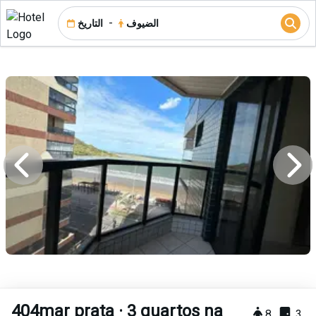
-
الضيوف
التاريخ
404mar prata · 3 quartos na
8
3