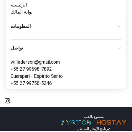
الرئيسية
بوابة المالك
المعلومات
تواصل
willederson@gmail.com
+55 27 99698-7892
Guarapari - Espírito Santo
+55 27 99758-5246
مصنوع بالحب
برنامج الإيجار المنتظم
•