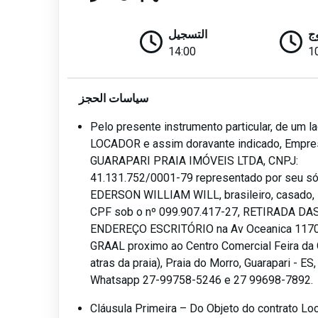
ج
التسجيل
14:00
1
سياسات الحجز
Pelo presente instrumento particular, de um 
LOCADOR e assim doravante indicado, Empre
GUARAPARI PRAIA IMÓVEIS LTDA, CNPJ:
41.131.752/0001-79 representado por seu sóc
EDERSON WILLIAM WILL, brasileiro, casado, i
CPF sob o nº 099.907.417-27, RETIRADA DA
ENDEREÇO ESCRITÓRIO na Av Oceanica 1170,
GRAAL proximo ao Centro Comercial Feira da 
atras da praia), Praia do Morro, Guarapari - ES
Whatsapp 27-99758-5246 e 27 99698-7892.
Cláusula Primeira – Do Objeto do contrato Lo