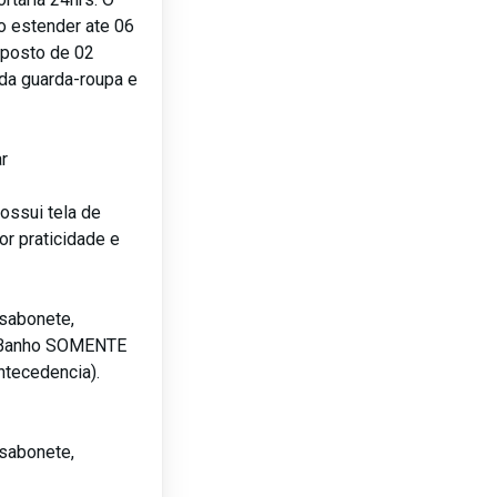
o estender ate 06
sposto de 02
nda guarda-roupa e
ar
ossui tela de
r praticidade e
sabonete,
 e Banho SOMENTE
tecedencia).
sabonete,