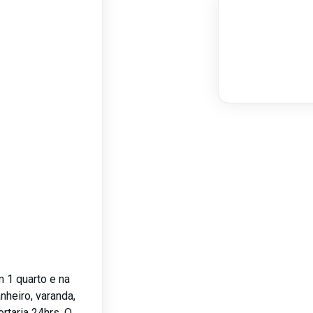
 1 quarto e na
nheiro, varanda,
rtaria 24hrs. O