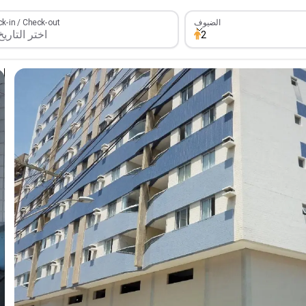
الضيوف
k-in / Check-out
الضيوف
2