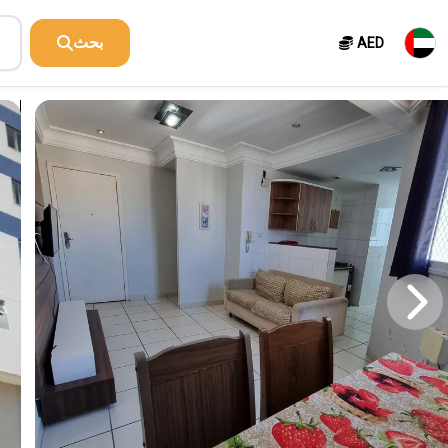
بحث
AED