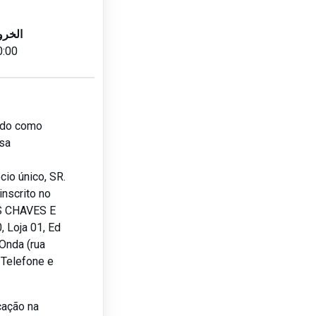
الخرو
0:00
lado como
sa
io único, SR.
nscrito no
S CHAVES E
 Loja 01, Ed
Onda (rua
, Telefone e
cação na